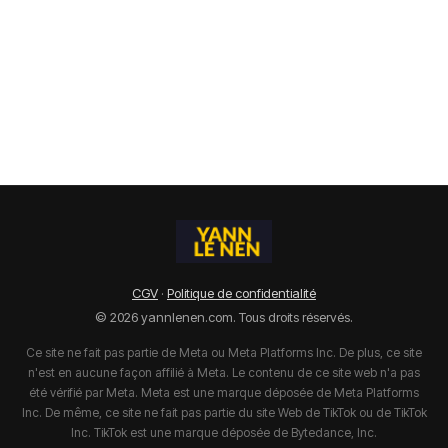
CGV
·
Politique de confidentialité
© 2026 yannlenen.com. Tous droits réservés.
Ce site ne fait pas partie de Meta ou Meta Platforms Inc. De plus, ce site
n'est en aucune façon affilié à Meta. Le contenu de ce site web n'a pas
été vérifié par Meta. Meta est une marque déposée de Meta Platforms
Inc. De même, ce site ne fait pas partie du site Web de TikTok ou de TikTok
Inc. TikTok est une marque déposée de Bytedance, Inc.