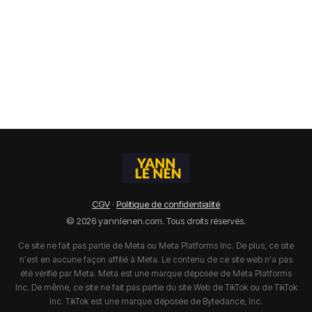
CGV
·
Politique de confidentialité
© 2026 yannlenen.com. Tous droits réservés.
Ce site ne fait pas partie de Meta ou Meta Platforms Inc. De plus, ce site
n'est en aucune façon affilié à Meta. Le contenu de ce site web n'a pas
été vérifié par Meta. Meta est une marque déposée de Meta Platforms
Inc. De même, ce site ne fait pas partie du site Web de TikTok ou de TikTok
Inc. TikTok est une marque déposée de Bytedance, Inc.